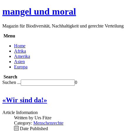
mangel und moral
Magazin für Biodiversität, Nachhaltigkeit und gerechte Verteilung
Menu
Home
Afrika
Amerika
Asien
Europa
Search
Suchen ...
0
«Wir sind da!»
Article Information
Written by Urs Fitze
Category:
Menschenrechte
Date Published