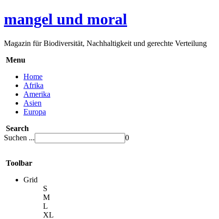
mangel und moral
Magazin für Biodiversität, Nachhaltigkeit und gerechte Verteilung
Menu
Home
Afrika
Amerika
Asien
Europa
Search
Suchen ...
0
Toolbar
Grid
S
M
L
XL