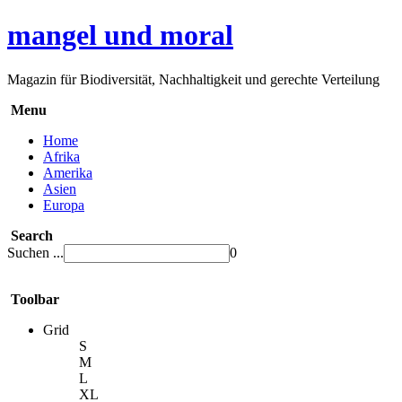
mangel und moral
Magazin für Biodiversität, Nachhaltigkeit und gerechte Verteilung
Menu
Home
Afrika
Amerika
Asien
Europa
Search
Suchen ...
0
Toolbar
Grid
S
M
L
XL