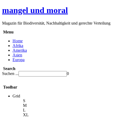
mangel und moral
Magazin für Biodiversität, Nachhaltigkeit und gerechte Verteilung
Menu
Home
Afrika
Amerika
Asien
Europa
Search
Suchen ...
0
Toolbar
Grid
S
M
L
XL