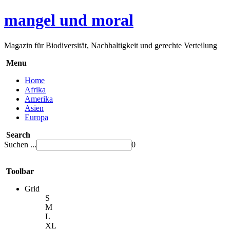
mangel und moral
Magazin für Biodiversität, Nachhaltigkeit und gerechte Verteilung
Menu
Home
Afrika
Amerika
Asien
Europa
Search
Suchen ...
0
Toolbar
Grid
S
M
L
XL