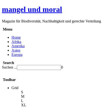
mangel und moral
Magazin für Biodiversität, Nachhaltigkeit und gerechte Verteilung
Menu
Home
Afrika
Amerika
Asien
Europa
Search
Suchen ...
0
Toolbar
Grid
S
M
L
XL