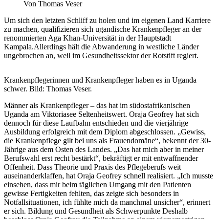
Von Thomas Veser
Um sich den letzten Schliff zu holen und im eigenen Land Karriere
zu machen, qualifizieren sich ugandische Krankenpfleger an der
renommierten Aga Khan-Universität in der Hauptstadt
Kampala.Allerdings hält die Abwanderung in westliche Länder
ungebrochen an, weil im Gesundheitssektor der Rotstift regiert.
Krankenpflegerinnen und Krankenpfleger haben es in Uganda
schwer. Bild: Thomas Veser.
Männer als Krankenpfleger – das hat im südostafrikanischen
Uganda am Viktoriasee Seltenheitswert. Oraja Geofrey hat sich
dennoch für diese Laufbahn entschieden und die vierjährige
Ausbildung erfolgreich mit dem Diplom abgeschlossen. „Gewiss,
die Krankenpflege gilt bei uns als Frauendomäne“, bekennt der 30-
Jährige aus dem Osten des Landes. „Das hat mich aber in meiner
Berufswahl erst recht bestärkt“, bekräftigt er mit entwaffnender
Offenheit. Dass Theorie und Praxis des Pflegeberufs weit
auseinanderklaffen, hat Oraja Geofrey schnell realisiert. „Ich musste
einsehen, dass mir beim täglichen Umgang mit den Patienten
gewisse Fertigkeiten fehlten, das zeigte sich besonders in
Notfallsituationen, ich fühlte mich da manchmal unsicher“, erinnert
er sich. Bildung und Gesundheit als Schwerpunkte Deshalb