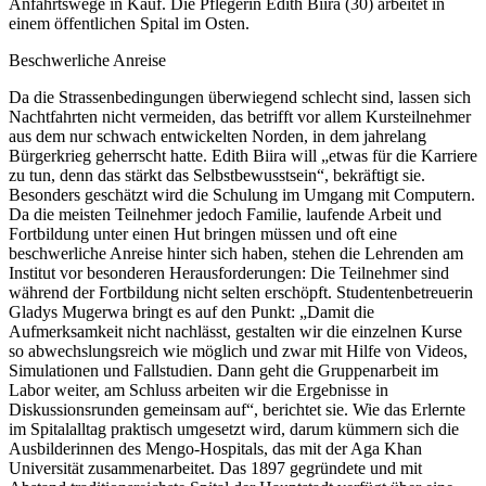
Anfahrtswege in Kauf. Die Pflegerin Edith Biira (30) arbeitet in
einem öffentlichen Spital im Osten.
Beschwerliche Anreise
Da die Strassenbedingungen überwiegend schlecht sind, lassen sich
Nachtfahrten nicht vermeiden, das betrifft vor allem Kursteilnehmer
aus dem nur schwach entwickelten Norden, in dem jahrelang
Bürgerkrieg geherrscht hatte. Edith Biira will „etwas für die Karriere
zu tun, denn das stärkt das Selbstbewusstsein“, bekräftigt sie.
Besonders geschätzt wird die Schulung im Umgang mit Computern.
Da die meisten Teilnehmer jedoch Familie, laufende Arbeit und
Fortbildung unter einen Hut bringen müssen und oft eine
beschwerliche Anreise hinter sich haben, stehen die Lehrenden am
Institut vor besonderen Herausforderungen: Die Teilnehmer sind
während der Fortbildung nicht selten erschöpft. Studentenbetreuerin
Gladys Mugerwa bringt es auf den Punkt: „Damit die
Aufmerksamkeit nicht nachlässt, gestalten wir die einzelnen Kurse
so abwechslungsreich wie möglich und zwar mit Hilfe von Videos,
Simulationen und Fallstudien. Dann geht die Gruppenarbeit im
Labor weiter, am Schluss arbeiten wir die Ergebnisse in
Diskussionsrunden gemeinsam auf“, berichtet sie. Wie das Erlernte
im Spitalalltag praktisch umgesetzt wird, darum kümmern sich die
Ausbilderinnen des Mengo-Hospitals, das mit der Aga Khan
Universität zusammenarbeitet. Das 1897 gegründete und mit