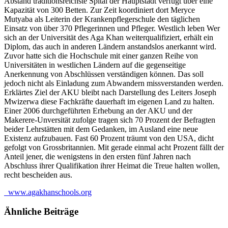
Abstand traditionsreichste Spital der Hauptstadt verfügt über eine
Kapazität von 300 Betten. Zur Zeit koordiniert dort Meryce
Mutyaba als Leiterin der Krankenpflegerschule den täglichen
Einsatz von über 370 Pflegerinnen und Pfleger. Westlich leben Wer
sich an der Universität des Aga Khan weiterqualifiziert, erhält ein
Diplom, das auch in anderen Ländern anstandslos anerkannt wird.
Zuvor hatte sich die Hochschule mit einer ganzen Reihe von
Universitäten in westlichen Ländern auf die gegenseitige
Anerkennung von Abschlüssen verständigen können. Das soll
jedoch nicht als Einladung zum Abwandern missverstanden werden.
Erklärtes Ziel der AKU bleibt nach Darstellung des Leiters Joseph
Mwizerwa diese Fachkräfte dauerhaft im eigenen Land zu halten.
Einer 2006 durchgeführten Erhebung an der AKU und der
Makerere-Unversität zufolge tragen sich 70 Prozent der Befragten
beider Lehrstätten mit dem Gedanken, im Ausland eine neue
Existenz aufzubauen. Fast 60 Prozent träumt von den USA, dicht
gefolgt von Grossbritannien. Mit gerade einmal acht Prozent fällt der
Anteil jener, die wenigstens in den ersten fünf Jahren nach
Abschluss ihrer Qualifikation ihrer Heimat die Treue halten wollen,
recht bescheiden aus.
www.agakhanschools.org
Ähnliche Beiträge