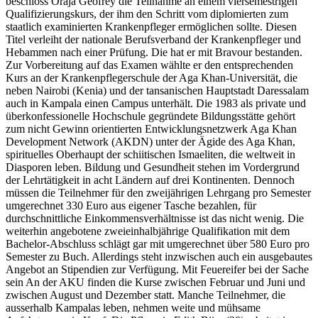
beschloss Oraja Geofrey die Teilnahme an einem viersemestrigen
Qualifizierungskurs, der ihm den Schritt vom diplomierten zum
staatlich examinierten Krankenpfleger ermöglichen sollte. Diesen
Titel verleiht der nationale Berufsverband der Krankenpfleger und
Hebammen nach einer Prüfung. Die hat er mit Bravour bestanden.
Zur Vorbereitung auf das Examen wählte er den entsprechenden
Kurs an der Krankenpflegerschule der Aga Khan-Universität, die
neben Nairobi (Kenia) und der tansanischen Hauptstadt Daressalam
auch in Kampala einen Campus unterhält. Die 1983 als private und
überkonfessionelle Hochschule gegründete Bildungsstätte gehört
zum nicht Gewinn orientierten Entwicklungsnetzwerk Aga Khan
Development Network (AKDN) unter der Ägide des Aga Khan,
spirituelles Oberhaupt der schiitischen Ismaeliten, die weltweit in
Diasporen leben. Bildung und Gesundheit stehen im Vordergrund
der Lehrtätigkeit in acht Ländern auf drei Kontinenten. Dennoch
müssen die Teilnehmer für den zweijährigen Lehrgang pro Semester
umgerechnet 330 Euro aus eigener Tasche bezahlen, für
durchschnittliche Einkommensverhältnisse ist das nicht wenig. Die
weiterhin angebotene zweieinhalbjährige Qualifikation mit dem
Bachelor-Abschluss schlägt gar mit umgerechnet über 580 Euro pro
Semester zu Buch. Allerdings steht inzwischen auch ein ausgebautes
Angebot an Stipendien zur Verfügung. Mit Feuereifer bei der Sache
sein An der AKU finden die Kurse zwischen Februar und Juni und
zwischen August und Dezember statt. Manche Teilnehmer, die
ausserhalb Kampalas leben, nehmen weite und mühsame