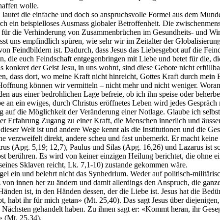
affen wolle.
 lautet die einfache und doch so anspruchsvolle Formel aus dem Munde 
h ein beispielloses Ausmass globaler Betroffenheit. Die zwischenmensch
 für die Verhinderung von Zusammenbrüchen im Gesundheits- und Wirts
uns empfindlich spüren, wie sehr wir im Zeitalter der Globalisierung
 Feindbildern ist. Dadurch, dass Jesus das Liebesgebot auf die Feinde 
n, die euch Feindschaft entgegenbringen mit Liebe und betet für die,
 konkret der Geist Jesu, in uns wohnt, sind diese Gebote nicht erfüllbar
, dass dort, wo meine Kraft nicht hinreicht, Gottes Kraft durch mein B
 Hoffnung können wir vermitteln – nicht mehr und nicht weniger. Woran
 aus einer bedrohlichen Lage befreie, ob ich ihn speise oder beherberg
be an ein ewiges, durch Christus eröffnetes Leben wird jedes Gespräc
 auf die Möglichkeit der Veränderung einer Notlage. Glaube ich selbst
 Erfahrung Zugang zu einer Kraft, die Menschen innerlich und äusserl
dieser Welt ist und andere Wege kennt als die Institutionen und die Ges
e verzweifelt direkt, andere scheu und fast unbemerkt. Er macht keine
us (Apg. 5,19; 12,7), Paulus und Silas (Apg. 16,26) und Lazarus ist sch
lbst berühren. Es wird von keiner einzigen Heilung berichtet, die ohne
 seines Sklaven reicht, Lk. 7,1-10) zustande gekommen wäre.
ngel ein und belehrt nicht das Synhedrium. Weder auf politisch-militäri
von innen her zu ändern und damit allerdings den Anspruch, die ganze
nden ist, in den Händen dessen, der die Liebe ist. Jesus hat die Bedür
bt, habt ihr für mich getan» (Mt. 25,40). Das sagt Jesus über diejenige
n Nächsten gehandelt haben. Zu ihnen sagt er: «Kommt heran, ihr Geseg
» (Mt. 25,34).