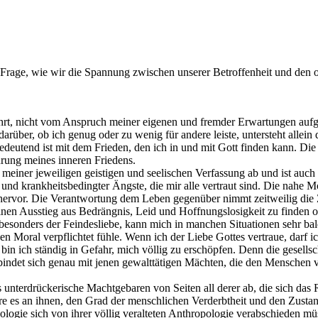
ie Frage, wie wir die Spannung zwischen unserer Betroffenheit und den o
t, nicht vom Anspruch meiner eigenen und fremder Erwartungen aufg
 darüber, ob ich genug oder zu wenig für andere leiste, untersteht allein 
bedeutend ist mit dem Frieden, den ich in und mit Gott finden kann. Die
rung meines inneren Friedens.
n meiner jeweiligen geistigen und seelischen Verfassung ab und ist a
 und krankheitsbedingter Ängste, die mir alle vertraut sind. Die nahe
ervor. Die Verantwortung dem Leben gegenüber nimmt zeitweilig die Z
nen Ausstieg aus Bedrängnis, Leid und Hoffnungslosigkeit zu finden od
 besonders der Feindesliebe, kann mich in manchen Situationen sehr ba
hen Moral verpflichtet fühle. Wenn ich der Liebe Gottes vertraue, darf
bin ich ständig in Gefahr, mich völlig zu erschöpfen. Denn die gesellsc
indet sich genau mit jenen gewalttätigen Mächten, die den Menschen ve
s unterdrückerische Machtgebaren von Seiten all derer ab, die sich das
äre es an ihnen, den Grad der menschlichen Verderbtheit und den Zus
eologie sich von ihrer völlig veralteten Anthropologie verabschieden