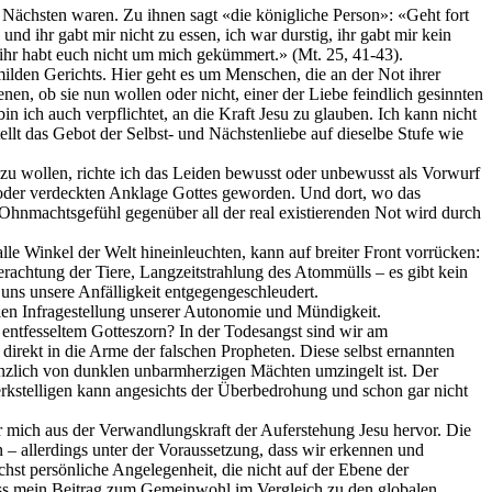
r Nächsten waren. Zu ihnen sagt «die königliche Person»: «Geht fort
und ihr gabt mir nicht zu essen, ich war durstig, ihr gabt mir kein
d ihr habt euch nicht um mich gekümmert.» (Mt. 25, 41-43).
 milden Gerichts. Hier geht es um Menschen, die an der Not ihrer
n, ob sie nun wollen oder nicht, einer der Liebe feindlich gesinnten
 ich auch verpflichtet, an die Kraft Jesu zu glauben. Ich kann nicht
llt das Gebot der Selbst- und Nächstenliebe auf dieselbe Stufe wie
 zu wollen, richte ich das Leiden bewusst oder unbewusst als Vorwurf
n oder verdeckten Anklage Gottes geworden. Und dort, wo das
 Ohnmachtsgefühl gegenüber all der real existierenden Not wird durch
e Winkel der Welt hineinleuchten, kann auf breiter Front vorrücken:
achtung der Tiere, Langzeitstrahlung des Atommülls – es gibt kein
 uns unsere Anfälligkeit entgegengeschleudert.
len Infragestellung unserer Autonomie und Mündigkeit.
 entfesseltem Gotteszorn? In der Todesangst sind wir am
 direkt in die Arme der falschen Propheten. Diese selbst ernannten
gänzlich von dunklen unbarmherzigen Mächten umzingelt ist. Der
erkstelligen kann angesichts der Überbedrohung und schon gar nicht
ür mich aus der Verwandlungskraft der Auferstehung Jesu hervor. Die
 allerdings unter der Voraussetzung, dass wir erkennen und
hst persönliche Angelegenheit, die nicht auf der Ebene der
ass mein Beitrag zum Gemeinwohl im Vergleich zu den globalen