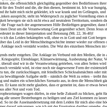
nken, die offensichtlich gleichgültig gegenüber den Bedürfnissen ihre
t für den Teufel und die, die ihm dienen, bestimmt ist. Ich war hungrig, 
und ihr habt mich nicht gekleidet, ich war krank und im Gefängnis, un
 Linken ausspricht, steht im Widerspruch zu jeglicher Vorstellung eines
t bewegen sie sich nicht etwa auf neutralem Territorium, sondern diene
die Frage nach der angemessenen Hilfe Bedürftigen gegenüber, dann bin
keinen Deut um die Verantwortung Gott gegenüber schert. Denn Jesus ste
edeutet in dieser Interpretation und Betonung (Mt. 22, 36-40)!
wo ich das Leiden bekämpfen will, ohne es in Gott und mit Gott bergen
e über das Leid in der Menschheitsgeschichte immer wieder zur offene
die Anklage noch verstärkt worden. Die Wut des einzelnen Menschen im
nds mehr entgehen. Die Anklage im Verbund mit den Medien, die in all
, Kriegsopfer, Elendslager, Klimaerwärmung, Ausbeutung der Natur, Ver
überall sind wir in die Verantwortung getrieben, von allen Seiten wird
och verstärkt wird, ist eine noch nie dagewesene Form der existenziel
u tun, die zurückschlagen, mit feindlichen Schicksalsmächten oder mit
zu bewältigende Aufgabe stellt – nämlich die Welt zu retten – treibt ihn
ang und malen ein schreckliches Szenario aus, in dem die Menschheit 
en. Er kann nicht mehr glauben, dass er gemeint ist, dass er etwas bew
 aus aller Not und vom Tod.
 Prophezeiungen wagen dürfen, in eine helle Zukunft zu blicken, geht f
alle unsere Bestrebungen zu heiligen und ans Ziel kommen zu lassen –
. So ist die Auseinandersetzung mit dem Leiden für mich also eine höc
mmer darauf ankommen, wie ich mit der Frustration darüber umgehe, d