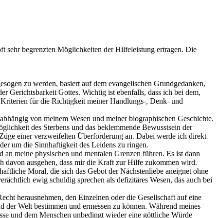
ft sehr begrenzten Möglichkeiten der Hilfeleistung ertragen. Die
esogen zu werden, basiert auf dem evangelischen Grundgedanken,
der Gerichtsbarkeit Gottes. Wichtig ist ebenfalls, dass ich bei dem,
 Kriterien für die Richtigkeit meiner Handlungs-, Denk- und
uch abhängig von meinem Wesen und meiner biographischen Geschichte.
 Möglichkeit des Sterbens und das beklemmende Bewusstsein der
üge einer verzweifelten Überforderung an. Dabei werde ich direkt
er um die Sinnhaftigkeit des Leidens zu ringen.
ld an meine physischen und mentalen Grenzen führen. Es ist dann
 ich davon ausgehen, dass mir die Kraft zur Hilfe zukommen wird.
haftliche Moral, die sich das Gebot der Nächstenliebe aneignet ohne
rächtlich ewig schuldig sprechen als defizitäres Wesen, das auch bei
 Recht herausnehmen, den Einzelnen oder die Gesellschaft auf eine
tand der Welt bestimmen und ermessen zu können. Während meines
 müsse und dem Menschen unbedingt wieder eine göttliche Würde