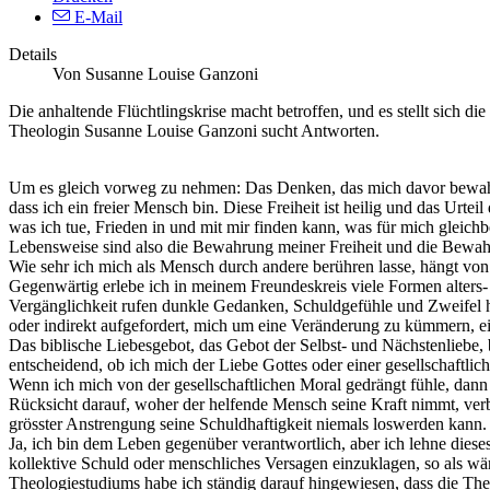
E-Mail
Details
Von Susanne Louise Ganzoni
Die anhaltende Flüchtlingskrise macht betroffen, und es stellt sich d
Theologin Susanne Louise Ganzoni sucht Antworten.
Um es gleich vorweg zu nehmen: Das Denken, das mich davor bewahr
dass ich ein freier Mensch bin. Diese Freiheit ist heilig und das Urteil
was ich tue, Frieden in und mit mir finden kann, was für mich gleich
Lebensweise sind also die Bewahrung meiner Freiheit und die Bewah
Wie sehr ich mich als Mensch durch andere berühren lasse, hängt vo
Gegenwärtig erlebe ich in meinem Freundeskreis viele Formen alters-
Vergänglichkeit rufen dunkle Gedanken, Schuldgefühle und Zweifel h
oder indirekt aufgefordert, mich um eine Veränderung zu kümmern, ei
Das biblische Liebesgebot, das Gebot der Selbst- und Nächstenliebe,
entscheidend, ob ich mich der Liebe Gottes oder einer gesellschaftlic
Wenn ich mich von der gesellschaftlichen Moral gedrängt fühle, dann 
Rücksicht darauf, woher der helfende Mensch seine Kraft nimmt, verb
grösster Anstrengung seine Schuldhaftigkeit niemals loswerden kann.
Ja, ich bin dem Leben gegenüber verantwortlich, aber ich lehne diese
kollektive Schuld oder menschliches Versagen einzuklagen, so als w
Theologiestudiums habe ich ständig darauf hingewiesen, dass die Th