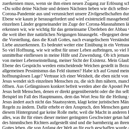
zuerkennen muss, wenn sie ihm einen neuen Zugang zur Erlösung sch
«Du sollst deine Nächste und deinen Nächsten lieben wie dich selbst»
Corona-Pandemie aus und verunsichert unsere Zivilgesellschaften durc
Ebene wie kaum je herausgefordert und wird existenziell massgebend
einzelnen Länder gegeneinander im Zuge der Corona-Massnahmen lässt 
erkennen wir, wie wichtig für das gemeinsame Überleben der Abbau von
die weit über ihre natürlichen Neigungen hinausgeht. «Begegnet dene
die Vorstellung, dass die Kraft Gottes, nach evangelischem Verständnis
Liebe anzuerkennen. Es bedeutet weiter eine Einübung in ein Vertrauen
So viel Hoffnung, wie wir selbst für unser Leben aufbringen, so viel
unmittelbar einfliessen in meine Hilfe und Zuwendung. Ob ich jemanden
von meiner Lebenseinstellung, meiner Sicht der Existenz. Mein Glau
Ebene des Gesprächs werden entscheidende Weichen gestellt in Bezug
allgemeinen Pessimismus das Feld räumen? Habe ich auf Grund meiner
hoffnungslosen Lage? Vertraue ich einer Weisheit, die eben nicht von 
Jesus wendet sich einzelnen Menschen zu, die sich ihm nähern, manch
öffnen. Aus Gefängnissen konkret befreit werden aber die Apostel Petr
Jesus heilt Menschen, denen er direkt gegenübersteht oder die ihn se
Beispiel im Fall des Hauptmanns, dem das Wort Jesu für die Heilung
Jesus ändert auch nicht das Staatssystem, klagt keine juristischen Mä
Regeln zu ändern. Dafür erhebt er den Anspruch, den Menschen ganz 
diesem Hintergrund gar keine Rolle mehr, weil die Macht in anderen Hä
alles, was ihr für eines dieser meiner geringsten Geschwister getan ha
des himmlischen Richters aufgestellt sind und die barmherzig an ihre
Gottes leben, die von Anfang der Welt an für euch geschaffen wurde.