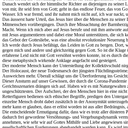
Danach wendet sich der himmlische Richter an diejenigen zu seiner Li
von mir, ihr seid fern von Gott; geht in das endlose Feuer, das von Got
Wasser. Ich war fremd, und ihr nahmt mich nicht auf, ich war nackt, 
Das äusserst harte Urteil, das Jesus hier über die Menschen zu seiner
Mitmenschen vorübergingen. Durch ihre Missachtung der Barmherzigkei
Macht. Wenn ich mich aber auf Jesus berufe und mit ihm antworte auf 
mit Jesus argumentieren und dabei eine Moral unterstützen, die sich 
das Gebot der Gottesliebe, was eine absolut revolutionäre Neuerung b
Ich werde durch Jesus befähigt, das Leiden in Gott zu bergen. Dort, 
gegen mich und andere und gleichzeitig gegen Gott. So ist die Klag
erfahrene Leid nicht mit Gott versöhnt werden konnte, ist es durch 
diese metaphysisch wirkende Anklage angefacht und gesteigert.
Der moderne Mensch kann der Unterstellung der Kollektivschuld nirge
Der Holocaust, der neue Todesmarsch der jüngsten Flüchtlingsströme
Ausweichen mehr. Überall schlägt uns die Überforderung ins Gesicht, 
Dieser Ansturm auf unser Gewissen, der durch die Corona-Pandemie n
Gerichtsszenarien drängen sich auf. Haben wir es mit Naturgewalten z
ungeschütztesten. Der Aufschrei, der den Menschen hier in eine nicht 
Retterfiguren bedienen sich ethischer Begriffe, predigen den Unterg
einzelne Mensch droht dabei zusätzlich in der Anonymität unterzugeh
mehr kann er glauben, dass er erlöst worden ist aus aller Bedrängnis,
Die entscheidende Ermutigung dafür, dass wir es trotz aller düsteren
dadurch frei gewordene Versöhnungs- und Vergebungsdynamik vermag 
annehmen, wie sehr wir auf Gottes Mithilfe und Liebe angewiesen sind
gesellschaftlichen Forderungen abgehandelt werden kann. Es wird i