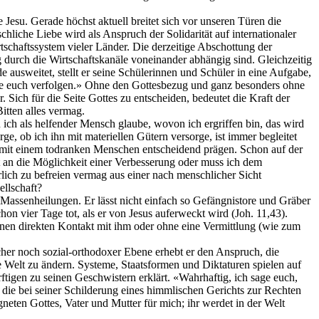
Jesu. Gerade höchst aktuell breitet sich vor unseren Türen die
liche Liebe wird als Anspruch der Solidarität auf internationaler
chaftssystem vieler Länder. Die derzeitige Abschottung der
 durch die Wirtschaftskanäle voneinander abhängig sind. Gleichzeitig
ausweitet, stellt er seine Schülerinnen und Schüler in eine Aufgabe,
 die euch verfolgen.» Ohne den Gottesbezug und ganz besonders ohne
. Sich für die Seite Gottes zu entscheiden, bedeutet die Kraft der
itten alles vermag.
 ich als helfender Mensch glaube, wovon ich ergriffen bin, das wird
e, ob ich ihn mit materiellen Gütern versorge, ist immer begleitet
h mit einem todranken Menschen entscheidend prägen. Schon auf der
 an die Möglichkeit einer Verbesserung oder muss ich dem
ich zu befreien vermag aus einer nach menschlicher Sicht
ellschaft?
 Massenheilungen. Er lässt nicht einfach so Gefängnistore und Gräber
on vier Tage tot, als er von Jesus auferweckt wird (Joh. 11,43).
 einen direkten Kontakt mit ihm oder ohne eine Vermittlung (wie zum
scher noch sozial-orthodoxer Ebene erhebt er den Anspruch, die
 Welt zu ändern. Systeme, Staatsformen und Diktaturen spielen auf
ftigen zu seinen Geschwistern erklärt. «Wahrhaftig, ich sage euch,
n, die bei seiner Schilderung eines himmlischen Gerichts zur Rechten
neten Gottes, Vater und Mutter für mich; ihr werdet in der Welt