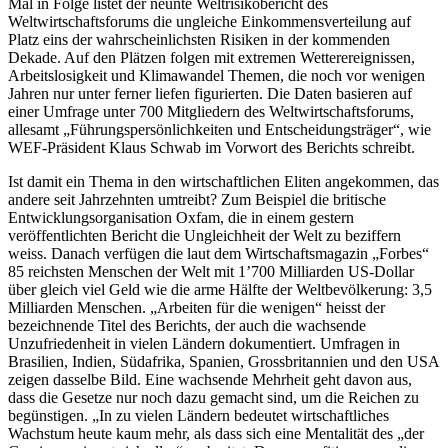
Mal in Folge listet der neunte Weltrisikobericht des
Weltwirtschaftsforums die ungleiche Einkommensverteilung auf
Platz eins der wahrscheinlichsten Risiken in der kommenden
Dekade. Auf den Plätzen folgen mit extremen Wetterereignissen,
Arbeitslosigkeit und Klimawandel Themen, die noch vor wenigen
Jahren nur unter ferner liefen figurierten. Die Daten basieren auf
einer Umfrage unter 700 Mitgliedern des Weltwirtschaftsforums,
allesamt „Führungspersönlichkeiten und Entscheidungsträger“, wie
WEF-Präsident Klaus Schwab im Vorwort des Berichts schreibt.
Ist damit ein Thema in den wirtschaftlichen Eliten angekommen, das
andere seit Jahrzehnten umtreibt? Zum Beispiel die britische
Entwicklungsorganisation Oxfam, die in einem gestern
veröffentlichten Bericht die Ungleichheit der Welt zu beziffern
weiss. Danach verfügen die laut dem Wirtschaftsmagazin „Forbes“
85 reichsten Menschen der Welt mit 1’700 Milliarden US-Dollar
über gleich viel Geld wie die arme Hälfte der Weltbevölkerung: 3,5
Milliarden Menschen. „Arbeiten für die wenigen“ heisst der
bezeichnende Titel des Berichts, der auch die wachsende
Unzufriedenheit in vielen Ländern dokumentiert. Umfragen in
Brasilien, Indien, Südafrika, Spanien, Grossbritannien und den USA
zeigen dasselbe Bild. Eine wachsende Mehrheit geht davon aus,
dass die Gesetze nur noch dazu gemacht sind, um die Reichen zu
begünstigen. „In zu vielen Ländern bedeutet wirtschaftliches
Wachstum heute kaum mehr, als dass sich eine Mentalität des „der