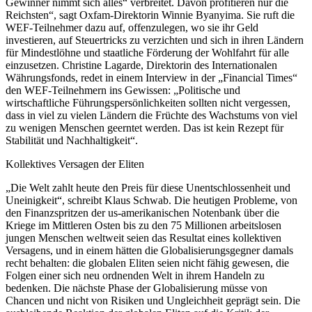
Gewinner nimmt sich alles“ verbreitet. Davon profitieren nur die
Reichsten“, sagt Oxfam-Direktorin Winnie Byanyima. Sie ruft die
WEF-Teilnehmer dazu auf, offenzulegen, wo sie ihr Geld
investieren, auf Steuertricks zu verzichten und sich in ihren Ländern
für Mindestlöhne und staatliche Förderung der Wohlfahrt für alle
einzusetzen. Christine Lagarde, Direktorin des Internationalen
Währungsfonds, redet in einem Interview in der „Financial Times“
den WEF-Teilnehmern ins Gewissen: „Politische und
wirtschaftliche Führungspersönlichkeiten sollten nicht vergessen,
dass in viel zu vielen Ländern die Früchte des Wachstums von viel
zu wenigen Menschen geerntet werden. Das ist kein Rezept für
Stabilität und Nachhaltigkeit“.
Kollektives Versagen der Eliten
„Die Welt zahlt heute den Preis für diese Unentschlossenheit und
Uneinigkeit“, schreibt Klaus Schwab. Die heutigen Probleme, von
den Finanzspritzen der us-amerikanischen Notenbank über die
Kriege im Mittleren Osten bis zu den 75 Millionen arbeitslosen
jungen Menschen weltweit seien das Resultat eines kollektiven
Versagens, und in einem hätten die Globalisierungsgegner damals
recht behalten: die globalen Eliten seien nicht fähig gewesen, die
Folgen einer sich neu ordnenden Welt in ihrem Handeln zu
bedenken. Die nächste Phase der Globalisierung müsse von
Chancen und nicht von Risiken und Ungleichheit geprägt sein. Die