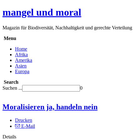
mangel und moral
Magazin für Biodiversität, Nachhaltigkeit und gerechte Verteilung
Menu
Home
Afrika
Amerika
Asien
Europa
Search
Suchen ...
0
Moralisieren ja, handeln nein
Drucken
E-Mail
Details