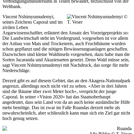
Verteidigungsministeriums in Teilen bewaldet, bezuschusst von der
Weltbank.
Vincent Nshimyumudemyi,
seines Zeichens Caporal und im
zivilen Leben
Argarwissenschaftler, erläutert den Ansatz des Vorzeigeprojekts so:
Die Landwirtschaft steht im Vordergrund, vorgesehen ist vor allem
der Anbau von Mais und Trockenreis, auch Fruchtbäume wurden
schon gepflanzt und die nötigen Bewässerungsanlagen geschaffen.
Dazwischen sind kleine Waldinseln vorgesehen, dazu habe man die
Sorten Jacaranda und Akazienarten gesetzt. Denn Wald müsse sein,
sagt Vincent Nshimyumudemyi mit Nachdruck, das sorge für mehr
Niederschläge.
Derzeit gibt es auf diesem Gebiet, das an den Akagera-Nationalpark
angrenzt, allerdings noch nicht viel zu sehen. «Aber in drei Jahren
sind die Bäume über zwei Meter hoch», verspricht der junge
Caporal. In seiner «Vision 2020» hat das Staatsoberhaupt
angedeutet, dass sein Land von da an auch keine ausländische Hilfe
mehr benötige. Das ist zwar im Falle Ruandas derzeit mehr als
unwahrscheinlich, aber schliesslich kann man sich ein Ziel gar nicht
hoch genug setzen.
Alle Bilder © T. Veser