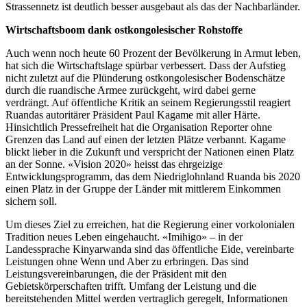
Strassennetz ist deutlich besser ausgebaut als das der Nachbarländer.
Wirtschaftsboom dank ostkongolesischer Rohstoffe
Auch wenn noch heute 60 Prozent der Bevölkerung in Armut leben,
hat sich die Wirtschaftslage spürbar verbessert. Dass der Aufstieg
nicht zuletzt auf die Plünderung ostkongolesischer Bodenschätze
durch die ruandische Armee zurückgeht, wird dabei gerne
verdrängt. Auf öffentliche Kritik an seinem Regierungsstil reagiert
Ruandas autoritärer Präsident Paul Kagame mit aller Härte.
Hinsichtlich Pressefreiheit hat die Organisation Reporter ohne
Grenzen das Land auf einen der letzten Plätze verbannt. Kagame
blickt lieber in die Zukunft und verspricht der Nationen einen Platz
an der Sonne. «Vision 2020» heisst das ehrgeizige
Entwicklungsprogramm, das dem Niedriglohnland Ruanda bis 2020
einen Platz in der Gruppe der Länder mit mittlerem Einkommen
sichern soll.
Um dieses Ziel zu erreichen, hat die Regierung einer vorkolonialen
Tradition neues Leben eingehaucht. «Imihigo» – in der
Landessprache Kinyarwanda sind das öffentliche Eide, vereinbarte
Leistungen ohne Wenn und Aber zu erbringen. Das sind
Leistungsvereinbarungen, die der Präsident mit den
Gebietskörperschaften trifft. Umfang der Leistung und die
bereitstehenden Mittel werden vertraglich geregelt, Informationen