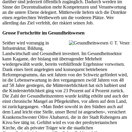
darüber sind jederzeit öffentlich zugänglich. Dadurch werden im
Sinne der Dezentralisation mehr Kompetenzen und Verantwortung
an die untere Ebene delegiert. Mittlerweile liefern sich die Distrikte
einen regelrechten Wettbewerb um die vorderen Plätze. Wer
allerding das Ziel verfehlt, der riskiert seinen Job.
Grosse Fortschritte im Gesundheitswesen
Seither wird vorrangig in
Infrastruktur, Bildung,
Landwirtschaft und Gesundheit investiert. Im Gesundheitssektor
kann Kagame, der bislang mit überragender Mehrheit
wiedergewählt wurde, bereits verblüffende Ergebnisse vorweisen.
Dank eines breit angelegten und konsequent betriebenen
Reformprogramms, das seit Jahren von der Schweiz gefördert wird,
ist die Lebenserwartung in den vergangenen zwölf Jahren von 48
auf 58 Jahre gestiegen, die Müttersterblichkeit hat sich halbiert und
die Kindersterblichkeit ging von 23 Prozent auf 4 Prozent zurück.
Die Zahl der Gesundheitszentren wurde kräftig erhöht und auch der
einst chronische Mangel an Pflegekräften, vor allem auf dem Land,
ist zurückgegangen. «Man findet sowohl in den Städten auch auf
dem Land leicht eine Stelle, unser Beruf ist angesehen», versichert
Krankenschwester Olive Ahabarezi, die in der Stadt Rubengera am
Kivu-See tätig ist. Geführt wird es von der presbyterianischen
Kirche, die als privater Träger wie die staatlichen