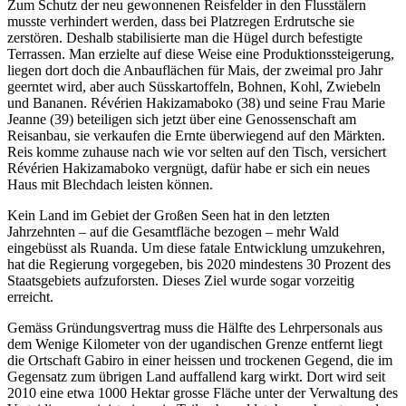
Zum Schutz der neu gewonnenen Reisfelder in den Flusstälern
musste verhindert werden, dass bei Platzregen Erdrutsche sie
zerstören. Deshalb stabilisierte man die Hügel durch befestigte
Terrassen. Man erzielte auf diese Weise eine Produktionssteigerung,
liegen dort doch die Anbauflächen für Mais, der zweimal pro Jahr
geerntet wird, aber auch Süsskartoffeln, Bohnen, Kohl, Zwiebeln
und Bananen. Révérien Hakizamaboko (38) und seine Frau Marie
Jeanne (39) beteiligen sich jetzt über eine Genossenschaft am
Reisanbau, sie verkaufen die Ernte überwiegend auf den Märkten.
Reis komme zuhause nach wie vor selten auf den Tisch, versichert
Révérien Hakizamaboko vergnügt, dafür habe er sich ein neues
Haus mit Blechdach leisten können.
Kein Land im Gebiet der Großen Seen hat in den letzten
Jahrzehnten – auf die Gesamtfläche bezogen – mehr Wald
eingebüsst als Ruanda. Um diese fatale Entwicklung umzukehren,
hat die Regierung vorgegeben, bis 2020 mindestens 30 Prozent des
Staatsgebiets aufzuforsten. Dieses Ziel wurde sogar vorzeitig
erreicht.
Gemäss Gründungsvertrag muss die Hälfte des Lehrpersonals aus
dem Wenige Kilometer von der ugandischen Grenze entfernt liegt
die Ortschaft Gabiro in einer heissen und trockenen Gegend, die im
Gegensatz zum übrigen Land auffallend karg wirkt. Dort wird seit
2010 eine etwa 1000 Hektar grosse Fläche unter der Verwaltung des