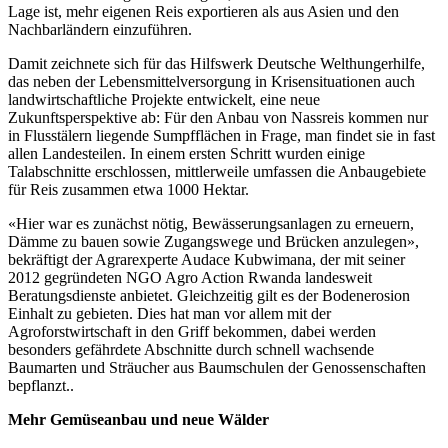
Lage ist, mehr eigenen Reis exportieren als aus Asien und den
Nachbarländern einzuführen.
Damit zeichnete sich für das Hilfswerk Deutsche Welthungerhilfe,
das neben der Lebensmittelversorgung in Krisensituationen auch
landwirtschaftliche Projekte entwickelt, eine neue
Zukunftsperspektive ab: Für den Anbau von Nassreis kommen nur
in Flusstälern liegende Sumpfflächen in Frage, man findet sie in fast
allen Landesteilen. In einem ersten Schritt wurden einige
Talabschnitte erschlossen, mittlerweile umfassen die Anbaugebiete
für Reis zusammen etwa 1000 Hektar.
«Hier war es zunächst nötig, Bewässerungsanlagen zu erneuern,
Dämme zu bauen sowie Zugangswege und Brücken anzulegen»,
bekräftigt der Agrarexperte Audace Kubwimana, der mit seiner
2012 gegründeten NGO Agro Action Rwanda landesweit
Beratungsdienste anbietet. Gleichzeitig gilt es der Bodenerosion
Einhalt zu gebieten. Dies hat man vor allem mit der
Agroforstwirtschaft in den Griff bekommen, dabei werden
besonders gefährdete Abschnitte durch schnell wachsende
Baumarten und Sträucher aus Baumschulen der Genossenschaften
bepflanzt..
Mehr Gemüseanbau und neue Wälder