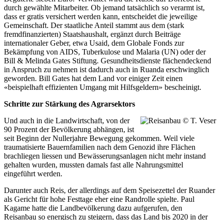
durch gewählte Mitarbeiter. Ob jemand tatsächlich so verarmt ist,
dass er gratis versichert werden kann, entscheidet die jeweilige
Gemeinschaft. Der staatliche Anteil stammt aus dem (stark
fremdfinanzierten) Staatshaushalt, ergänzt durch Beiträge
internationaler Geber, etwa Usaid, dem Globale Fonds zur
Bekämpfung von AIDS, Tuberkulose und Malaria (UN) oder der
Bill & Melinda Gates Stiftung. Gesundheitsdienste flächendeckend
in Anspruch zu nehmen ist dadurch auch in Ruanda erschwinglich
geworden. Bill Gates hat dem Land vor einiger Zeit einen
«beispielhaft effizienten Umgang mit Hilfsgeldern» bescheinigt.
Schritte zur Stärkung des Agrarsektors
Und auch in die Landwirtschaft, von der
90 Prozent der Bevölkerung abhängen, ist
seit Beginn der Nullerjahre Bewegung gekommen. Weil viele
traumatisierte Bauernfamilien nach dem Genozid ihre Flächen
brachliegen liessen und Bewässerungsanlagen nicht mehr instand
gehalten wurden, mussten damals fast alle Nahrungsmittel
eingeführt werden.
Darunter auch Reis, der allerdings auf dem Speisezettel der Ruander
als Gericht für hohe Festtage eher eine Randrolle spielte. Paul
Kagame hatte die Landbevölkerung dazu aufgerufen, den
Reisanbau so energisch zu steigern, dass das Land bis 2020 in der