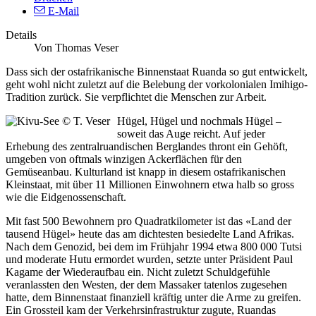
E-Mail
Details
Von Thomas Veser
Dass sich der ostafrikanische Binnenstaat Ruanda so gut entwickelt,
geht wohl nicht zuletzt auf die Belebung der vorkolonialen Imihigo-
Tradition zurück. Sie verpflichtet die Menschen zur Arbeit.
Hügel, Hügel und nochmals Hügel –
soweit das Auge reicht. Auf jeder
Erhebung des zentralruandischen Berglandes thront ein Gehöft,
umgeben von oftmals winzigen Ackerflächen für den
Gemüseanbau. Kulturland ist knapp in diesem ostafrikanischen
Kleinstaat, mit über 11 Millionen Einwohnern etwa halb so gross
wie die Eidgenossenschaft.
Mit fast 500 Bewohnern pro Quadratkilometer ist das «Land der
tausend Hügel» heute das am dichtesten besiedelte Land Afrikas.
Nach dem Genozid, bei dem im Frühjahr 1994 etwa 800 000 Tutsi
und moderate Hutu ermordet wurden, setzte unter Präsident Paul
Kagame der Wiederaufbau ein. Nicht zuletzt Schuldgefühle
veranlassten den Westen, der dem Massaker tatenlos zugesehen
hatte, dem Binnenstaat finanziell kräftig unter die Arme zu greifen.
Ein Grossteil kam der Verkehrsinfrastruktur zugute, Ruandas