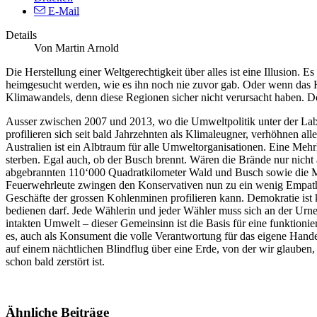
E-Mail
Details
Von Martin Arnold
Die Herstellung einer Weltgerechtigkeit über alles ist eine Illusion
heimgesucht werden, wie es ihn noch nie zuvor gab. Oder wenn das 
Klimawandels, denn diese Regionen sicher nicht verursacht haben. Do
Ausser zwischen 2007 und 2013, wo die Umweltpolitik unter der Labou
profilieren sich seit bald Jahrzehnten als Klimaleugner, verhöhnen al
Australien ist ein Albtraum für alle Umweltorganisationen. Eine Meh
sterben. Egal auch, ob der Busch brennt. Wären die Brände nur nicht 
abgebrannten 110‘000 Quadratkilometer Wald und Busch sowie die Mil
Feuerwehrleute zwingen den Konservativen nun zu ein wenig Empathie.
Geschäfte der grossen Kohlenminen profilieren kann. Demokratie ist k
bedienen darf. Jede Wählerin und jeder Wähler muss sich an der Urne
intakten Umwelt – dieser Gemeinsinn ist die Basis für eine funktionie
es, auch als Konsument die volle Verantwortung für das eigene Handel
auf einem nächtlichen Blindflug über eine Erde, von der wir glauben,
schon bald zerstört ist.
Ähnliche Beiträge