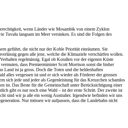
e Ungerechtigkeit, wenn Länder wie Mosambik von einem Zyklon
ie Tuvalu langsam im Meer versinken. Es sind die Folgen des
n geführt, die nicht nur der Kohle Priorität einräumen. Sie
verlässig gegen alle jene, welche die Klimaziele verschärfen wollen.
Verhalten regelmässig. Egal ob Korallen vor der eigenen Küste
 vermuten, dass Premierminister Scott Morrison sonst die bisher
 Land ist ja gross. Doch die Toten und die heldenhaften
 alles vergessen ist und er sich wieder als Förderer der grossen
dem sich jede und jeder als Gegenleistung für das Kreuzchen schamlos
en ist. Das Beste für die Gemeinschaft unter Berücksichtigung einer
h gibt es nur noch eine Wahl – ist der erste Schritt. Der zweite ist
t sind wir ja alle ein wenig Australier. Irgendwie befinden wir uns
 Regeneration. Nur müssen wir aufpassen, dass die Landebahn nicht