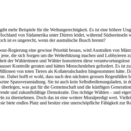
. Es gibt mehr Beispiele für die Weltungerechtigkeit. Es ist eine höher
Hochland von Südamerika unter Dürren leidet, während Südseeinseln w
ch ist es ungerecht, wenn der australische Busch brennt?
r-Regierung eine gewisse Priorität besass, wird Australien von Männer
le jene, die sich Sorgen um die Welterhitzung machen und Lobbyieren zu
rheit der Wählerinnen und Wähler honorieren diese verantwortungslose 
ausser Kontrolle geraten und hätten Menschenleben gefordert. Es ist zu
lionen von toten Tieren als Kollateralschaden hingenommen hätte. Das
 Dabei hofft er wohl, dass nach den nächsten grossen Regenfällen bald
eine Spassveranstaltung. Sie ist auch kein Selbstbedienungsladen, in 
 überlegen, was gut für die Gemeinschaft und die künftigen Generation
rende und zukunftsfähige Demokratie. Das richtige Wählen – und eigentlic
n zu übernehmen. Doch das ist eine weitere Moralpredigt wert. Vielleich
 sie biete endlos Platz und besitze eine unerschöpfliche Fähigkeit zur